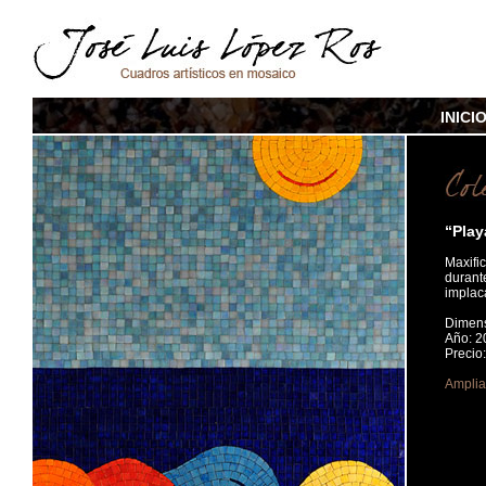
INICI
“Play
Maxif
duran
implaca
Dimens
Año: 2
Preci
Amplia